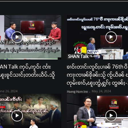
SHAN Talk
AN Talk ဢုပ်ႇဢူဝ်း ၸၢႆး
ၶၢဝ်းတၢင်းၸူဝ်ႈပၢၼ် 76th ပီ
း ၽူႈၶူင်သၢင်ႈတတ်းယဵပ်ႉသိူ
ဢႃးၸၢၼ်ၶိုၼ်းသႂ် ၸႂ်ယဵၼ် 
ၸုမ်းၶၢဝ်ႇၽူႈတွႆႇႁွၵ်ႈ တွၼ်ႈ
une 26, 2024
May 24, 2024
Hseng Hom Inn
-