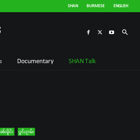
SHAN
BURMESE
ENGLISH
ႈ
း
Documentary
SHAN Talk
်းမိူင်း
ပွင်ႈၵႂၢမ်း