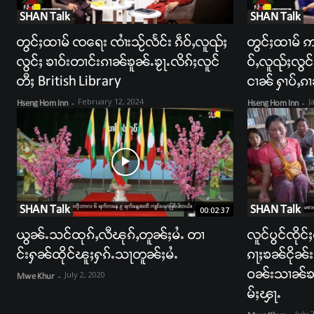
SHAN Talk
SHAN Talk
တွင်ႈထၢမ် ၸရေး ၸၢႆးသႂ်လႅင်း ၵဵဝ်ႇလူၺ်ႈ
တွင်ႈထၢမ် ဢ
လွင်ႈ ၶၢဝ်းတၢင်းၵၢၼ်ၶူၼ်ႉၶႂႃႉလိၵ်ႈလူင်
ဝ်ႇလူၺ်ႈလွင
တီႈ British Library
ငၢၼ် ႁၢပ်ႇၵ
February 12, 2024
J
Hseng Hom Inn
-
Hseng Hom Inn
-
SHAN Talk
SHAN Talk
00:02:37
ယွၼ်ႉသင်ထုၵ်ႇလီၽုၵ်ႇတူၼ်ႈမႆႉ တၢ
လူင်ပွင်ၸိုင
င်းႁၼ်ထိုင်ၽူႈႁၵ်ႉသႃတူၼ်ႈမႆႉ
ၵႃႈၶၼ်ငိုၼ်
ဝၼ်းသၢၼ်ၶတ
July 2, 2020
Mwe Khur
-
မ်ႈၾႃႉ
July 