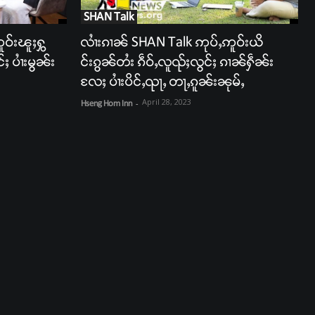
SHAN Talk
ဝ်းၽူႈႁွ
လၢႆးၵၢၼ် SHAN Talk ဢုပ်ႇဢူဝ်းယိ
်ႈ ပၢႆးမွၼ်း
င်းၵွၼ်တႆး ၵဵဝ်ႇလူၺ်ႈလွင်ႈ ၵၢၼ်ႁဵၼ်း
လႄႈ ပၢႆးပိင်ႇၺႃႇ တႃႇၵူၼ်းၼုမ်ႇ
April 28, 2023
Hseng Hom Inn
-