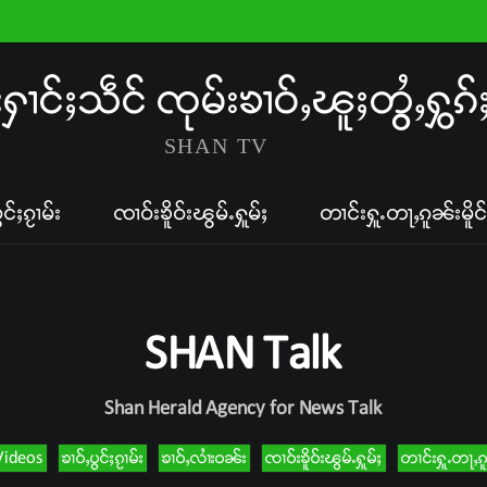
းႁၢင်ႈသဵင် ၸုမ်းၶၢဝ်ႇၽူႈတွႆႇႁွၵ်
SHAN TV
ွင်ႈၵႂၢမ်း
ၸၢဝ်းၶိူဝ်းၽွမ်ႉႁူမ်ႈ
တၢင်းႁူႉတႃႇၵူၼ်းမိူင်
SHAN Talk
Shan Herald Agency for News Talk
Videos
ၶၢဝ်ႇပွင်ႈၵႂၢမ်း
ၶၢဝ်ႇလၢႆးဝၼ်း
ၸၢဝ်းၶိူဝ်းၽွမ်ႉႁူမ်ႈ
တၢင်းႁူႉတႃႇၵူၼ