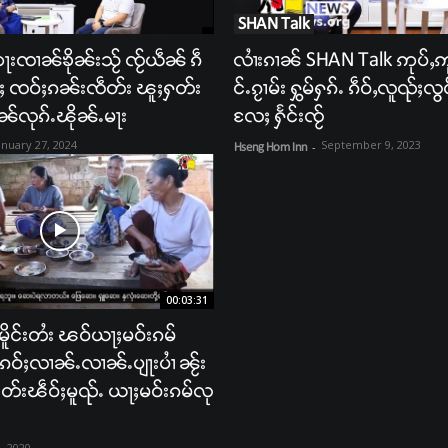
SHAN Talk
ႃးၸၢၼ်ၶိုၼ်းသႂ် ၸႂ်ယဵၼ် ၵဵ
လၢႆးၵၢၼ် SHAN Talk ဢုပ်ႇဢူ
်ႈ ၸဝ်ႈၵၼ်းၸဵတ်း ၽူႈႁတ်း
င်ႉၵႂၢမ်း ႁွမ်ႁၵ်ႉ ၵဵဝ်ႇလူၺ်ႈလွင
ၢၼ်လုၵ်ႉၽိုၼ်ႉမႃး
လႄႈ ႁႅင်းၸႂ်
anuary 27, 2024
September 9, 2023
Hseng Hom Inn
-
00:03:31
်ႈမိူင်းတႆး ၽဝ်ယႃႈမဝ်းၵမ်
းၵဝ်ႈလၢၼ်ႉလၢၼ်ႉပျႃးပၢႆ ၼႂ်း
်းၽဵဝ်ႈမူၺ်ႉ ယႃႈမဝ်းၵမ်လု
2, 2020