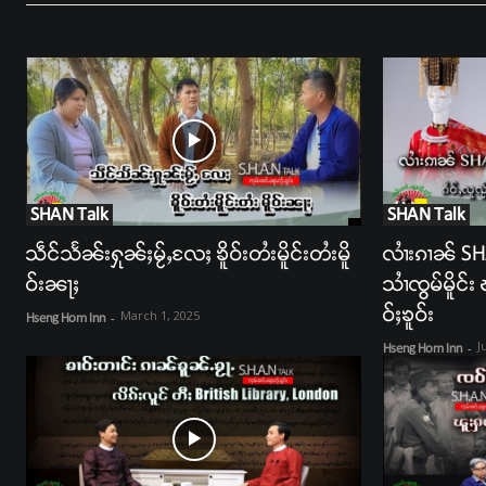
SHAN Talk
SHAN Talk
သဵင်သႅၼ်းႁုၼ်ႈမႂ်ႇလႄႈ ၶိူဝ်းတႆးမိူင်းတႆးမိူ
လၢႆးၵၢၼ် SH
ဝ်းၼႃႈ
သၢႆၸွမ်မိူင်
ဝ်ႈၶူဝ်း
March 1, 2025
Hseng Hom Inn
-
J
Hseng Hom Inn
-