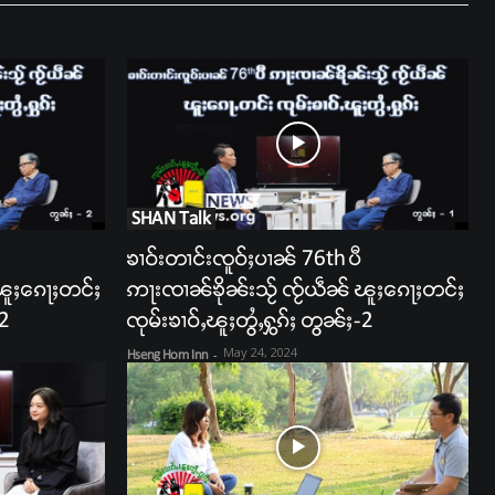
SHAN Talk
ၶၢဝ်းတၢင်းၸူဝ်ႈပၢၼ် 76th ပီ
ၽူႈၵေႃႈတင်ႈ
ဢႃးၸၢၼ်ၶိုၼ်းသႂ် ၸႂ်ယဵၼ် ၽူႈၵေႃႈတင်ႈ
-2
ၸုမ်းၶၢဝ်ႇၽူႈတွႆႇႁွၵ်ႈ တွၼ်ႈ-2
May 24, 2024
Hseng Hom Inn
-