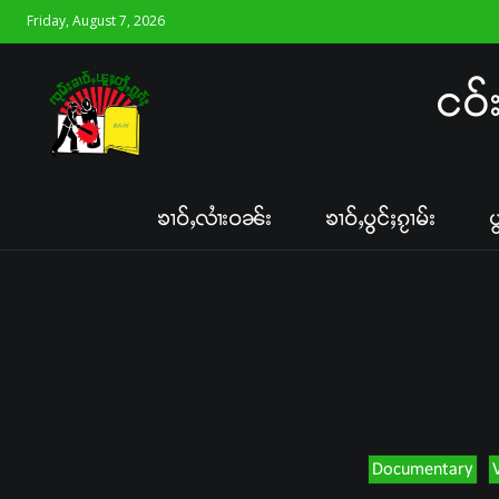
Friday, August 7, 2026
ငဝ်
ၶၢဝ်ႇလၢႆးဝၼ်း
ၶၢဝ်ႇပွင်ႈၵႂၢမ်း
ပ
Documentary