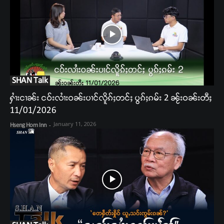
SHAN Talk
ႁၢႆးငၢၼ်း ငဝ်းလၢႆးဝၼ်းပၢင်လိူၵ်ႈတင်ႈ ပွၵ်ႈၵမ်း 2 ၼႂ်းဝၼ်းတီႈ
11/01/2026
January 11, 2026
Hseng Hom Inn
-