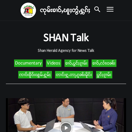
ၸုမ်းၶၢဝ်ႇၽူႈတွႆႇႁွၵ်ႈ
SHAN Talk
Shan Herald Agency for News Talk
Documentary
Videos
ၶၢဝ်ႇပွင်ႈၵႂၢမ်း
ၶၢဝ်ႇလၢႆးဝၼ်း
ၸၢဝ်းၶိူဝ်းၽွမ်ႉႁူမ်ႈ
တၢင်းႁူႉတႃႇၵူၼ်းမိူင်း
ပွင်ႈၵႂၢမ်း