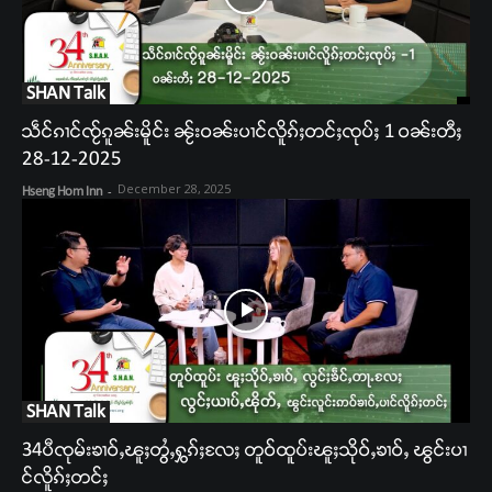
SHAN Talk
သဵင်ၵၢင်ၸႂ်ၵူၼ်းမိူင်း ၼႂ်းဝၼ်းပၢင်လိူၵ်ႈတင်ႈၸုပ်ႈ 1 ဝၼ်းတီႈ
28-12-2025
December 28, 2025
Hseng Hom Inn
-
SHAN Talk
34ပီၸုမ်းၶၢဝ်ႇၽူႈတွႆႇႁွၵ်ႈလႄႈ တူဝ်ထူပ်းၽူႈသိုဝ်ႇၶၢဝ်ႇ ၽွင်းပၢ
င်လိူၵ်ႈတင်ႈ