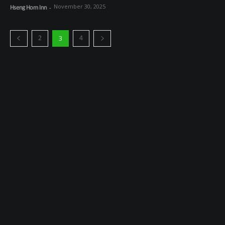
November 30, 2025
Hseng Hom Inn
-
2
4
3