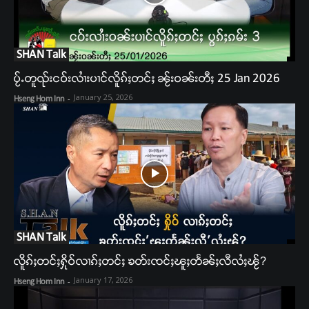
SHAN Talk
ပႂ်ႉတူၺ်းငဝ်းလၢႆးပၢင်လိူၵ်ႈတင်ႈ ၼႂ်းဝၼ်းတီႈ 25 Jan 2026
January 25, 2026
Hseng Hom Inn
-
SHAN Talk
လိူၵ်ႈတင်ႈႁိုဝ်လၢၵ်ႈတင်ႈ ၶတ်းၸင်ႈၽူႈတႅၼ်ႈလီလႆႈၽႂ်?
January 17, 2026
Hseng Hom Inn
-