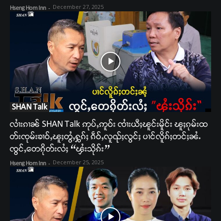
December 27, 2025
Hseng Hom Inn
-
SHAN Talk
လၢႆးၵၢၼ် SHAN Talk ဢုပ်ႇဢူဝ်း ၸၢႆးယီႈၽူင်းမိူင်း ၽူႈၵုမ်းထ
တ်းၸုမ်းၶၢဝ်ႇၽူႈတွႆႇႁွၵ်ႈ ၵဵဝ်ႇလူၺ်ႈလွင်ႈ ပၢင်လိူၵ်ႈတင်ႈၼႆႉ
ၸွင်ႇတေၵိုတ်းလႆႈ “ၾႆးသိုၵ်း”
December 25, 2025
Hseng Hom Inn
-