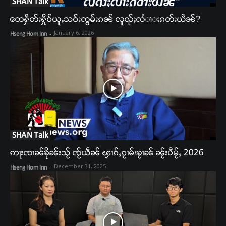
SHAN Talk
တေႁဵတ်းႁိုဝ်ယူႇသဝ်းၸွမ်းၵၼ် လူၺ်ႈလႆၢးၵတ်းယဵၼ်?
January 6, 2026
Hseng Hom Inn
-
SHAN Talk
ဢႃးၸၢၼ်ၶိုၼ်းသႂ် ၸႂ်ယဵၼ် ၾၢၵ်ႇၵႂၢမ်းၶႂၢၼ် ၼႂ်းပီမႂ်ႇ 2026
December 31, 2025
Hseng Hom Inn
-