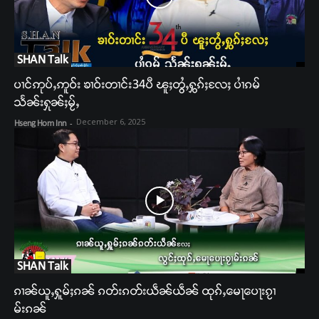
SHAN Talk
ပၢင်ဢုပ်ႇဢူဝ်း ၶၢဝ်းတၢင်း34ပီ ၽူႈတွႆႇႁွၵ်ႈလႄႈ ပၢႆၵမ်
သႅၼ်းႁုၼ်ႈမႂ်ႇ
December 6, 2025
Hseng Hom Inn
-
SHAN Talk
ၵၢၼ်ယူႇႁူမ်ႈၵၼ် ၵတ်းၵတ်းယဵၼ်ယဵၼ် ထုၵ်ႇမေႃပေႃးၵႂၢ
မ်းၵၼ်