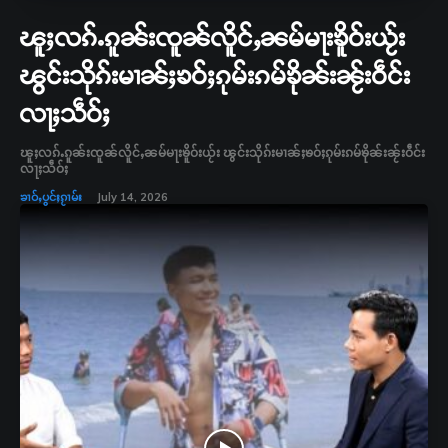
ၽူႈလၵ်ႉၵူၼ်းၸူၼ်လိူင်ႇၼမ်မႃးၶိူဝ်းယႂ်း
ၽွင်းသိုၵ်းမၢၼ်ႈၶဝ်ႈၵုမ်းၵမ်ၶိုၼ်းၼႂ်းဝဵင်း
လႃႈသဵဝ်ႈ
ၽူႈလၵ်ႉၵူၼ်းၸူၼ်လိူင်ႇၼမ်မႃးၶိူဝ်းယႂ်း ၽွင်းသိုၵ်းမၢၼ်ႈၶဝ်ႈၵုမ်းၵမ်ၶိုၼ်းၼႂ်းဝဵင်း
လႃႈသဵဝ်ႈ
ၶၢဝ်ႇပွင်ႈၵႂၢမ်း
July 14, 2026