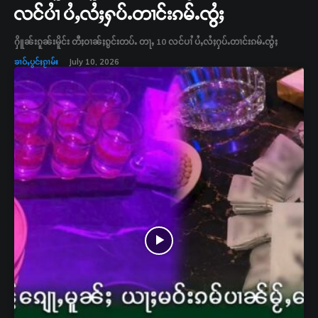
လင်ပၢႆ ပႆႇလႆႈႁပ်ႉတၢင်းၵမ်ႉၸွႆႈ
ႁိူၼ်းၵူၼ်းမိူင်း တီႈဝၢၼ်ႈၵွင်းတပ်ႉ တႃႇ 10 လင်ပၢႆ ပႆႇလႆႈႁပ်ႉတၢင်းၵမ်ႉၸွႆႈ
ၶၢဝ်ႇပွင်ႈၵႂၢမ်း
July 10, 2026