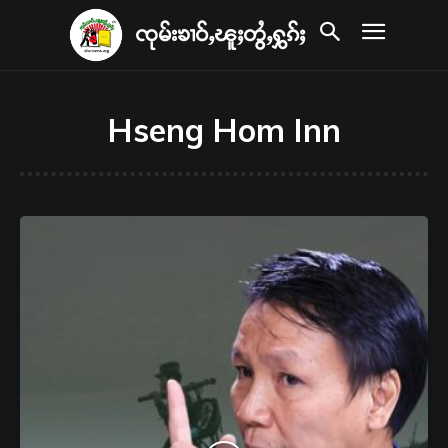
ၸုမ်းၶၢဝ်ႇၽူႈတွႆႇႁွၵ်ႈ
Hseng Hom Inn