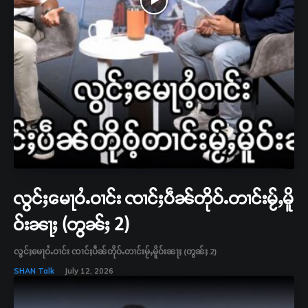
လွင်ႈမေႃဝႆႉဝၢင်း ၸၢင်ႈပဵၼ်တိုဝ်ႉတၢင်းမႂ်ႇမိူ
ဝ်းၼႃႈ (တွၼ်ႈ 2)
လွင်ႈမေႃဝႆႉဝၢင်း ၸၢင်ႈပဵၼ်တိုဝ်ႉတၢင်းမႂ်ႇမိူဝ်းၼႃႈ (တွၼ်ႈ 2)
SHAN Talk
July 12, 2026