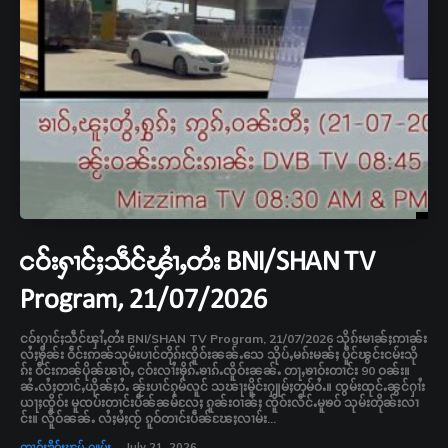
ငဝ်းႁၢင်ႈသဵင်ၾၢႆႇတႆး BNI/SHAN TV
Program, 21/07/2026
ငဝ်းႁၢင်ႈသဵင်ၾၢႆႇတႆး BNI/SHAN TV Program, 21/07/2026 သိုၵ်းမၢၼ်ႈဢၢၼ်း
လႆႈၶိုၼ်း ဝဵင်းဢၼ်သုမ်းပၢင်တိုၵ်းၸိူဝ်းၼၼ်ႉသေ သိုပ်ႇမၵ်းမၼ်ႈ ပိူင်ၽွင်းငမ်းသို
ၵ်း ဝဵင်းဢၼ်ပိုၼ်ၽၢဝ်ႇ ငဝ်းလၢႆးၶိုၵ်ႉၶၢၵ်ႉၸိူဝ်းၼၼ်ႉ တႃႇၶၢဝ်းတၢင်း 90 ဝၼ်း။
ၼႆႉလႆႈတၢင်ႇယိုၼ်ႈဝႆႉ ၼႂ်းပၢင်ၵုမ်လူင် သၽႃးမိူင်းႁူမ်ႈတုမ်ဝႆႉ။ ၸွမ်းထုင်ႉၼွင်ႁၢႆး
ယႃႈၸိူဝ်း မူၸပ်းတၢင်းပဵၼ်ၼမ်လႄႈ ၵူၼ်းဝၢၼ်ႈ ၸိူဝ်းလဵင်ႉမူၶဝ် သုမ်းတိုၼ်းလၢ
င်း။ လိူဝ်ၼၼ်ႉ လႆႈမႆႈၸႂ် ၵူဝ်တၢင်းပဵၼ်ၽႄႈလၢမ်း...
ၸၢဝ်းၶိူဝ်းၽွမ်ႉႁူမ်ႈ
July 21, 2026