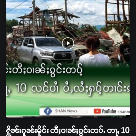
ႁိူၼ်းၵူၼ်းမိူင်း တီႈဝၢၼ်ႈၵွင်းတပ်ႉ တႃႇ 10