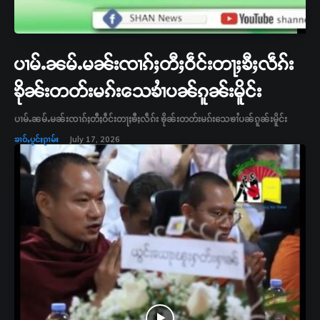
ပၢမ်ႉၼမ်ႉမၼ်းၸၢၵ်ႈတီႈဝဵင်းတႃႈၶီႈလဵၵ်း
ၶိုၼ်းတတ်းမၵ်းသေၶၢႆပၼ်ၵူၼ်းမိူင်း
ပၢမ်ႉၼမ်ႉမၼ်းၸၢၵ်ႈတီႈဝဵင်းတႃႈၶီႈလဵၵ်း ၶိုၼ်းတတ်းမၵ်းသေၶၢႆပၼ်ၵူၼ်းမိူင်း
ၶၢဝ်ႇပွင်ႈၵႂၢမ်း
July 17, 2026