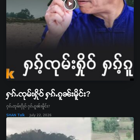
ႁၵ်ႉၸုမ်းႁိုဝ် ႁၵ်ႉၵူၼ်းမိူင်း?
ႁၵ်ႉၸုမ်းႁိုဝ် ႁၵ်ႉၵူၼ်းမိူင်း?
SHAN Talk
July 22, 2026