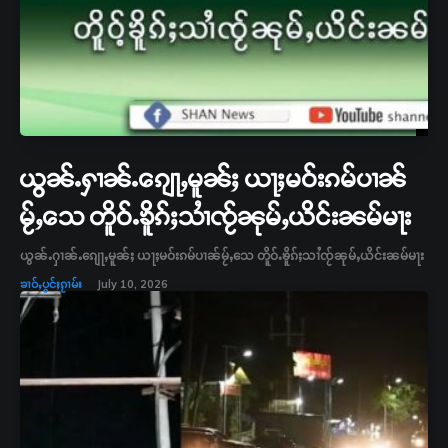
ယွၼ်ႉႁၢၼ်ႉၵျေႃႇမူၼ်ႈ ယႃႈမဝ်းၵမ်ပၢၼ်
မႂ်ႇသေ တိူဝ်ႉၶိူၵ်ႈသၢႆၸႂ်ၼုမ်ႇယိင်းၼမ်မႃး
ယွၼ်ႉႁၢၼ်ႉၵျေႃႇမူၼ်ႈ ယႃႈမဝ်းၵမ်ပၢၼ်မႂ်ႇသေ တိူဝ်ႉၶိူၵ်ႈသၢႆၸႂ်ၼုမ်ႇယိင်းၼမ်မႃး
ၶၢဝ်ႇပွင်ႈၵႂၢမ်း
July 10, 2026