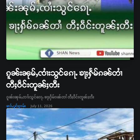
ၵူၼ်းၼုမ်ႇၸၢႆးသွင်ၵေႃႉ ၶႃႈႁႅမ်ၵၼ်တၢႆ
တီႈဝဵင်းတူၼ်ႈတီး
ၵူၼ်းၼုမ်ႇၸၢႆးသွင်ၵေႃႉ ၶႃႈႁႅမ်ၵၼ်တၢႆ တီႈဝဵင်းတူၼ်ႈတီး
ၶၢဝ်ႇပွင်ႈၵႂၢမ်း
July 11, 2026