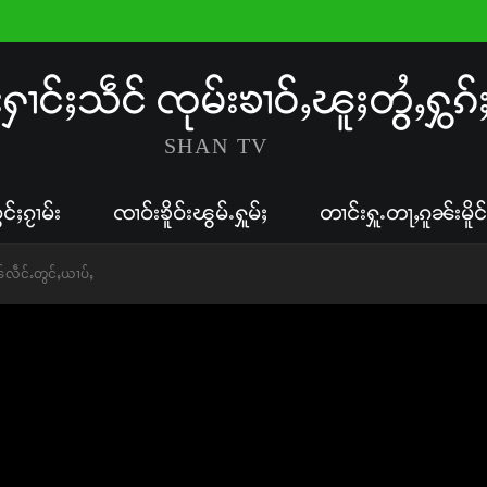
းႁၢင်ႈသဵင် ၸုမ်းၶၢဝ်ႇၽူႈတွႆႇႁွၵ်
SHAN TV
ွင်ႈၵႂၢမ်း
ၸၢဝ်းၶိူဝ်းၽွမ်ႉႁူမ်ႈ
တၢင်းႁူႉတႃႇၵူၼ်းမိူင်
ိၼ်လဵင်ႉတွင်ႇယၢပ်ႇ