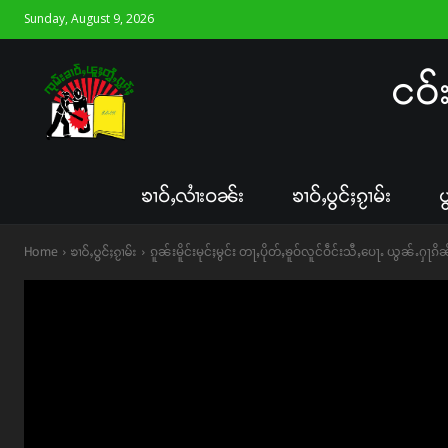
Sunday, August 9, 2026
ငဝ်
ၶၢဝ်ႇလၢႆးဝၼ်း
ၶၢဝ်ႇပွင်ႈၵႂၢမ်း
ပ
Home
ၶၢဝ်ႇပွင်ႈၵႂၢမ်း
ၵူၼ်းမိူင်းမုင်ႈမွင်း တႃႇပိုတ်ႇၶူဝ်လူင်ဝဵင်းသီႇပေႃႉ ယွၼ်ႉႁႃၵ