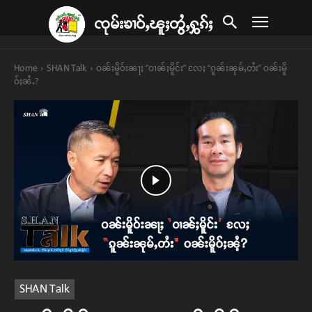
ၸုမ်းၶၢဝ်ႇၽူႈတွႆႇႁွၵ်ႈ
Home
SHAN Talk
ဝၼ်းမိူဝ်းၼႃႈ ”ဝၢၼ်ႈမိူင်း” လႄႈ “ၵူၼ်းၼုမ်ႇတႆး” ဝၼ်းမိူ
ဝ်ႈၼႆႉ?
SHAN Talk