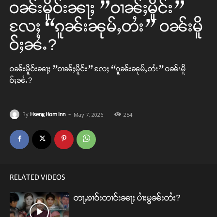
ဝၼ်းမိူဝ်းၼႃႈ ”ဝၢၼ်ႈမိူင်း”
လႄႈ “ၵူၼ်းၼုမ်ႇတႆး” ဝၼ်းမိူ
ဝ်ႈၼႆႉ?
ဝၼ်းမိူဝ်းၼႃႈ ”ဝၢၼ်ႈမိူင်း” လႄႈ “ၵူၼ်းၼုမ်ႇတႆး” ဝၼ်းမိူ
ဝ်ႈၼႆႉ?
-
By
Hseng Hom Inn
May 7, 2026
254
RELATED VIDEOS
တႃႇၶၢဝ်းတၢင်းၼႃႈ ပၢႆးမွၼ်းတႆး?