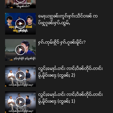
မေႃယႃၵူၼ်းဢူၵ်းႁၵ်းသဵင်ဝၢၼ် ၸ
ပ်းႁူၵူၼ်းႁပ်ႉထွမ်ႇ
ႁၵ်ႉၸုမ်းႁိုဝ် ႁၵ်ႉၵူၼ်းမိူင်း?
လွင်ႈမေႃဝႆႉဝၢင်း ၸၢင်ႈပဵၼ်တိုဝ်ႉတၢင်း
မႂ်ႇမိူဝ်းၼႃႈ (တွၼ်ႈ 2)
လွင်ႈမေႃဝႆႉဝၢင်း ၸၢင်ႈပဵၼ်တိုဝ်ႉတၢင်း
မႂ်ႇမိူဝ်းၼႃႈ (တွၼ်ႈ 1)