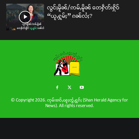
လွင်ႈမိူၼ်/ဢမ်ႇမိူၼ် တေႁဵတ်းႁိုဝ်
“ယူႇႁူမ်ႈ” ၵၼ်လႆႈ?
© Copyright 2026. ၸုမ်းၶၢဝ်ႇၽူႈတွႆႇႁွၵ်ႈ (Shan Herald Agency for
News). All rights reserved.