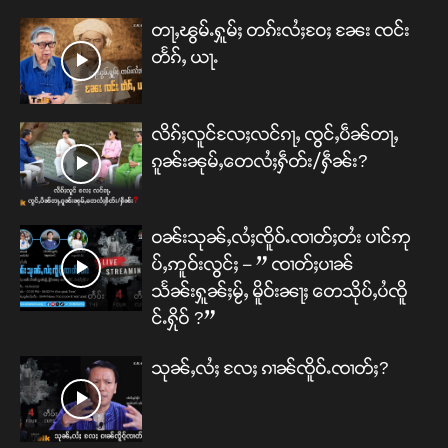
တႃႇၽွမ်ႉႁူမ်ႈ တၵ်းလႆႈဝႄႈ ၼႄး ၸင်း
တႅၵ်ႇ ယႃႉ
လိၵ်ႈလူင်လႄႈလင်ၵႃႇ ၸွင်ႇပဵၼ်တႃႇ
ၵူၼ်းၼုမ်ႇတေလႆႈႁဵတ်း/ႁဵၼ်း?
ဝၼ်းသုၼ်ႇလႆႈၸိူဝ်ႉၸၢတ်ႈတႆး ပၢင်ဢု
ပ်ႇဢူဝ်းလွင်ႈ – ” ၸၢတ်ႈပၢၼ်
သႅၼ်းႁူၼ်ႈမႂ်ႇ မိူဝ်းၼႃႈ တေသိုပ်ႇပႆၸိူ
င်ႉႁိုဝ် ?”
သုၼ်ႇလႆႈ လႄႈ ၵၢၼ်ၸိူဝ်ႉၸၢတ်ႈ?